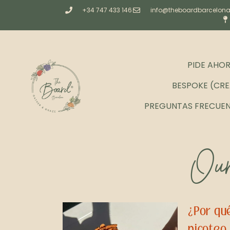
+34 747 433 146
info@theboardbarcelon
PIDE AHO
BESPOKE (CRE
PREGUNTAS FRECUE
Our
¿Por qué
picoteo