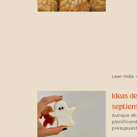
Leer más 
Ideas d
septiem
Aunque ah
planifican
presupuest