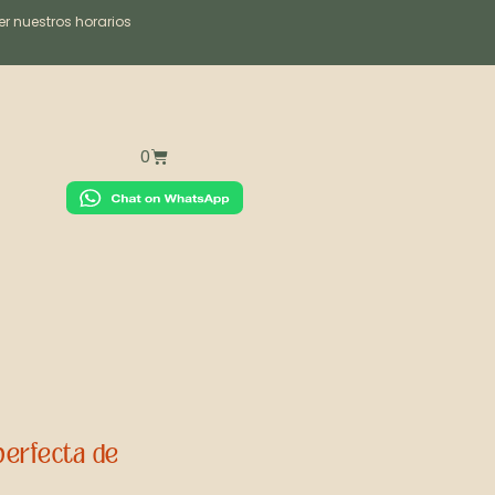
r nuestros horarios
0
perfecta de