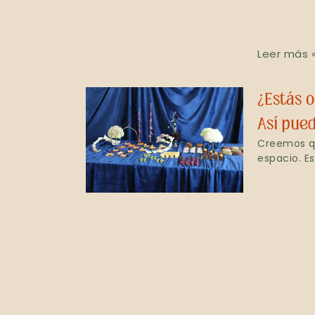
Leer más 
¿Estás o
Así pue
Creemos qu
espacio. E