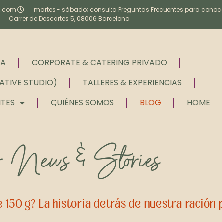
a.com
martes - sábado; consulta Preguntas Frecuentes para conoce
Carrer de Descartes 5, 08006 Barcelona
RA
CORPORATE & CATERING PRIVADO
ATIVE STUDIO)
TALLERES & EXPERIENCIAS
NTES
QUIÉNES SOMOS
BLOG
HOME
 News & Stories
 150 g? La historia detrás de nuestra ración 