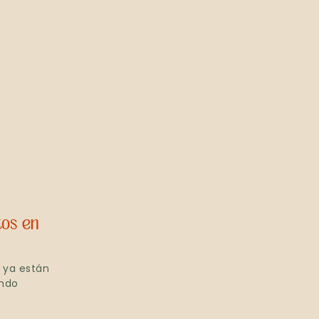
tos en
 ya están
ando