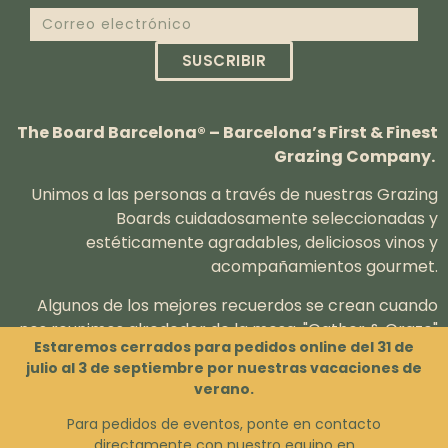
SUSCRIBIR
The Board Barcelona® – Barcelona’s First & Finest
Grazing Company.
Unimos a las personas a través de nuestras Grazing
Boards cuidadosamente seleccionadas y
estéticamente agradables, deliciosos vinos y
acompañamientos gourmet.
Algunos de los mejores recuerdos se crean cuando
nos reunimos alrededor de la mesa.
"Gather & Graze"
Estaremos cerrados para pedidos online del 31 de
(reúnete y picotea) con nosotros.
julio al 3 de septiembre por nuestras vacaciones de
verano.
Para pedidos de eventos, ponte en contacto
directamente con nuestro equipo en