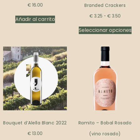
€
16.00
Branded Crackers
€
3.25
-
€
3.50
Añadir al carrito
Seleccionar opciones
Bouquet d’Alella Blanc 2022
Ramito – Bobal Rosado
€
13.00
(vino rosado)