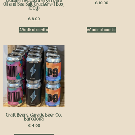
Gluten-Free
Extra Virgin Olive
€
10.00
Oil and Sea Salt Crackers (1 Box,
100g)
€
8.00
Añadir al carrito
Añadir al carrito
Craft Beers: Garage Beer Co.
Barcelona
€
4.00