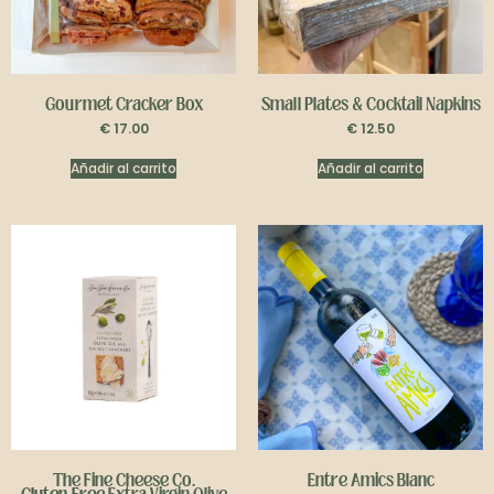
Gourmet Cracker Box
Small Plates & Cocktail Napkins
€
17.00
€
12.50
Añadir al carrito
Añadir al carrito
The Fine Cheese Co.
Entre Amics Blanc